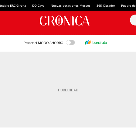
ándalo ERC Girona
DO Cava
Nuevas dotaciones Mossos
365 Obrador
Pueblo de
Pásate al MODO AHORRO