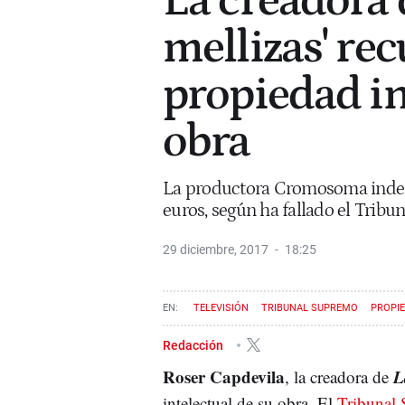
La creadora d
mellizas' rec
propiedad in
obra
La productora Cromosoma indem
euros, según ha fallado el Trib
29 diciembre, 2017
18:25
TELEVISIÓN
TRIBUNAL SUPREMO
PROPIE
Redacción
Roser Capdevila
L
, la creadora de
intelectual de su obra. El
Tribunal