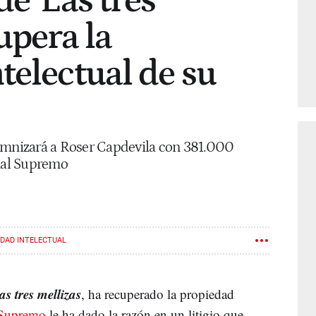
e 'Las tres
upera la
telectual de su
nizará a Roser Capdevila con 381.000
unal Supremo
DAD INTELECTUAL
as tres mellizas
, ha recuperado la propiedad
 Supremo
le ha dado la razón en un litigio que