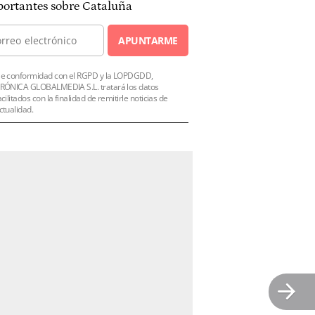
ortantes sobre Cataluña
APUNTARME
e conformidad con el RGPD y la LOPDGDD,
RÓNICA GLOBALMEDIA S.L. tratará los datos
acilitados con la finalidad de remitirle noticias de
ctualidad.