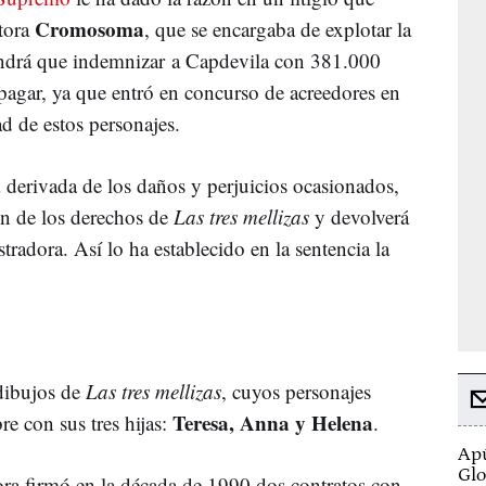
Cromosoma
tora
, que se encargaba de explotar la
ndrá que indemnizar a Capdevila con 381.000
 pagar, ya que entró en concurso de acreedores en
d de estos personajes.
derivada de los daños y perjuicios ocasionados,
n de los derechos de
Las tres mellizas
y devolverá
stradora. Así lo ha establecido en la sentencia la
dibujos de
Las tres mellizas
, cuyos personajes
Teresa, Anna y Helena
e con sus tres hijas:
.
Apú
Glo
dora firmó en la década de 1990 dos contratos con