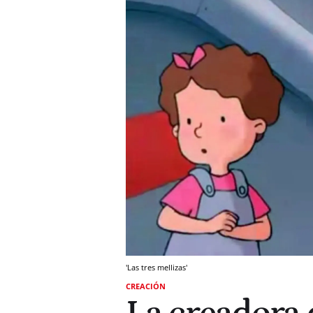
'Las tres mellizas'
CREACIÓN