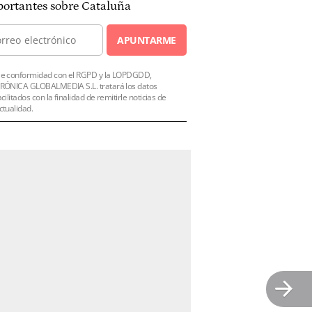
ortantes sobre Cataluña
APUNTARME
e conformidad con el RGPD y la LOPDGDD,
RÓNICA GLOBALMEDIA S.L. tratará los datos
acilitados con la finalidad de remitirle noticias de
ctualidad.