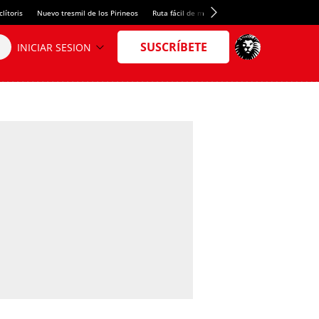
lítoris
Nuevo tresmil de los Pirineos
Ruta fácil de montaña
El arroz más meloso