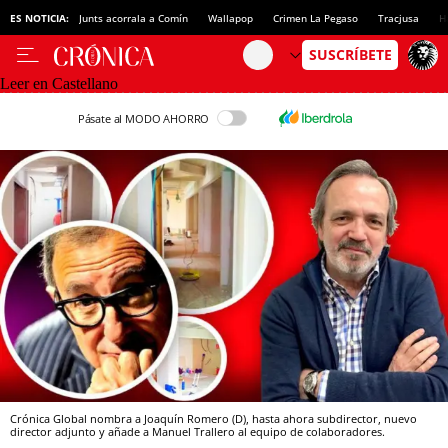
ES NOTICIA:
Junts acorrala a Comín
Wallapop
Crimen La Pegaso
Tracjusa
H
Leer en Castellano
Pásate al MODO AHORRO
Crónica Global nombra a Joaquín Romero (D), hasta ahora subdirector, nuevo
director adjunto y añade a Manuel Trallero al equipo de colaboradores.