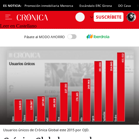
ES NOTICIA:
Promoción inmobiliaria Menorca
Escándalo ERC Girona
DO Cava
N
Leer en Castellano
Pásate al MODO AHORRO
Usuarios únicos de Crónica Global este 2015 por OJD.