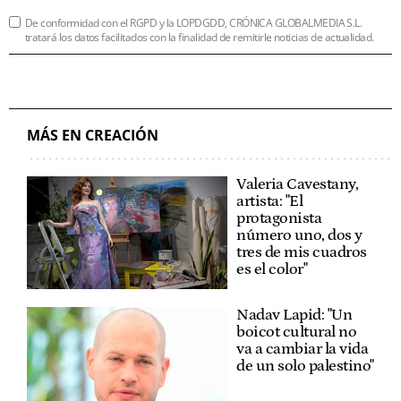
De conformidad con el RGPD y la LOPDGDD, CRÓNICA GLOBALMEDIA S.L.
tratará los datos facilitados con la finalidad de remitirle noticias de actualidad.
MÁS EN CREACIÓN
Valeria Cavestany,
artista: "El
protagonista
número uno, dos y
tres de mis cuadros
es el color"
Nadav Lapid: "Un
boicot cultural no
va a cambiar la vida
de un solo palestino"