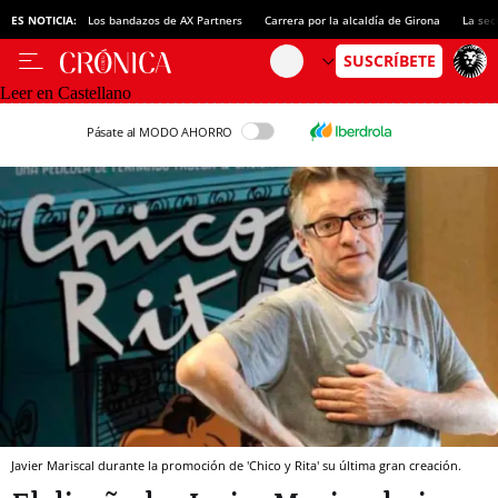
ES NOTICIA:
Los bandazos de AX Partners
Carrera por la alcaldía de Girona
La sec
Leer en Castellano
Pásate al MODO AHORRO
Javier Mariscal durante la promoción de 'Chico y Rita' su última gran creación.