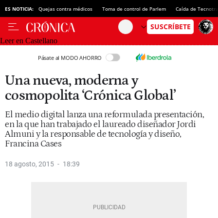
ES NOTICIA:
Quejas contra médicos
Toma de control de Parlem
Caída de Tecnotr
Leer en Castellano
Pásate al MODO AHORRO
Una nueva, moderna y
cosmopolita ‘Crónica Global’
El medio digital lanza una reformulada presentación,
en la que han trabajado el laureado diseñador Jordi
Almuni y la responsable de tecnología y diseño,
Francina Cases
18 agosto, 2015
18:39