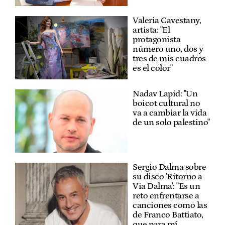
Valeria Cavestany,
artista: "El
protagonista
número uno, dos y
tres de mis cuadros
es el color"
Nadav Lapid: "Un
boicot cultural no
va a cambiar la vida
de un solo palestino"
Sergio Dalma sobre
su disco 'Ritorno a
Via Dalma': "Es un
reto enfrentarse a
canciones como las
de Franco Battiato,
que para mí