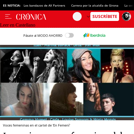
ES NOTICIA:
Los bandazos de AX Partners
Carrera por la alcaldía de Girona
La sec
Leer en Castellano
Pásate al MODO AHORRO
Voces femeninas en el cartel de 'En Femení'