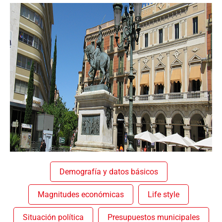
Demografía y datos básicos
Magnitudes económicas
Life style
Situación política
Presupuestos municipales