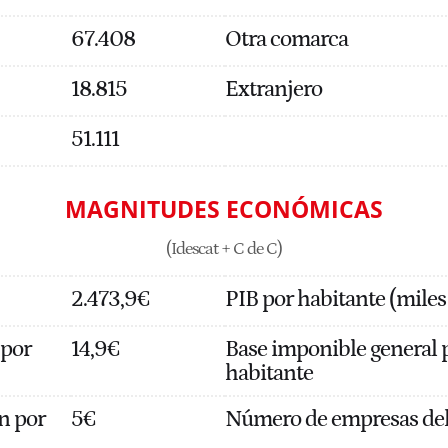
67.408
Otra comarca
18.815
Extranjero
51.111
MAGNITUDES ECONÓMICAS
(Idescat + C de C)
2.473,9€
PIB por habitante (miles
 por
14,9€
Base imponible general 
habitante
n por
5€
Número de empresas del