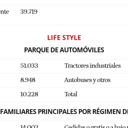
ente
39.719
LIFE STYLE
PARQUE DE AUTOMÓVILES
51.033
Tractores industriales
8.948
Autobuses y otros
10.228
Total
 FAMILIARES PRINCIPALES POR RÉGIMEN D
14.002
Cedidas o gratis o a bajo