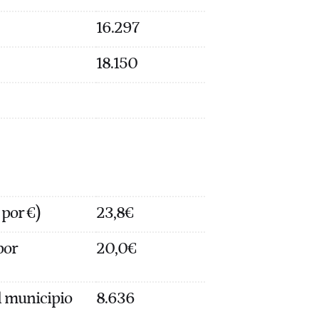
16.297
18.150
 por €)
23,8€
por
20,0€
 municipio
8.636