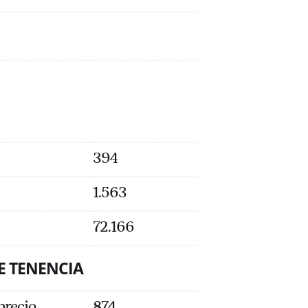
394
1.563
72.166
E TENENCIA
 precio
874