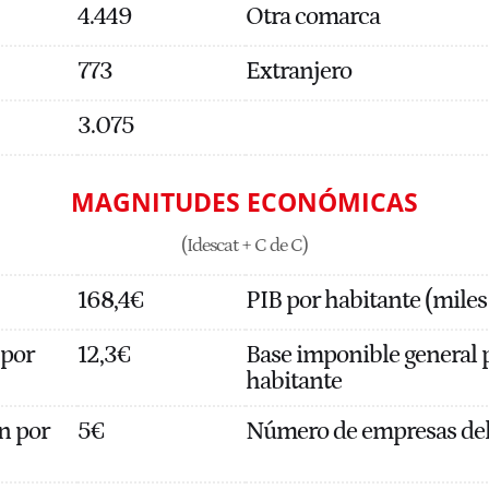
4.449
Otra comarca
773
Extranjero
3.075
MAGNITUDES ECONÓMICAS
(Idescat + C de C)
168,4€
PIB por habitante (miles
 por
12,3€
Base imponible general 
habitante
n por
5€
Número de empresas del