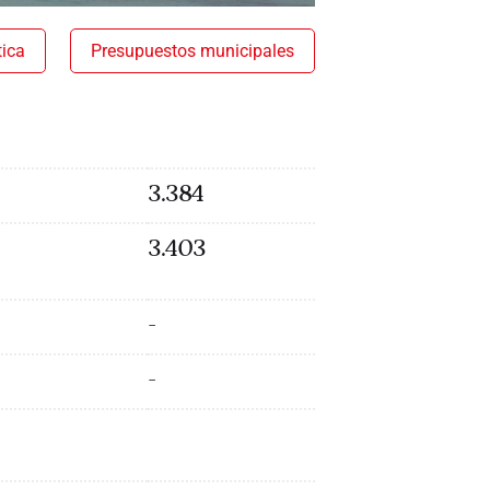
tica
Presupuestos municipales
3.384
3.403
-
-