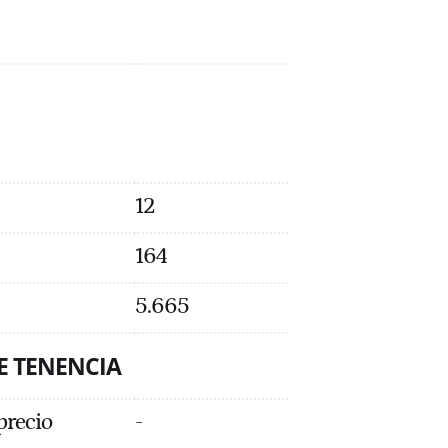
12
164
5.665
E TENENCIA
 precio
-