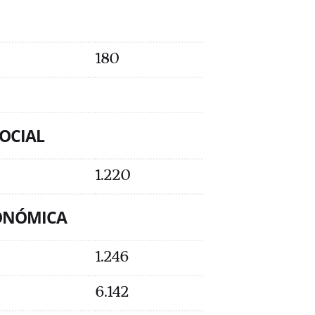
180
SOCIAL
1.220
CONÓMICA
1.246
6.142