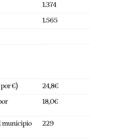
1.374
1.565
 por €)
24,8€
por
18,0€
 municipio
229