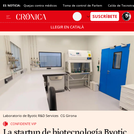
ES NOTICIA:
Quejas contra médicos
Toma de control de Parlem
Caída de Tecnotr
LLEGIR EN CATALÀ
Pásate al MODO AHORRO
Laboratorio de Byotic R&D Services
CG
Girona
CONFIDENTE VIP
La startup de biotecnología Byotic