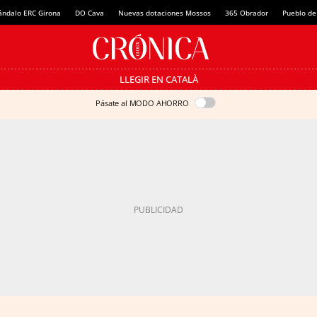
ándalo ERC Girona
DO Cava
Nuevas dotaciones Mossos
365 Obrador
Pueblo de
LLEGIR EN CATALÀ
Pásate al MODO AHORRO