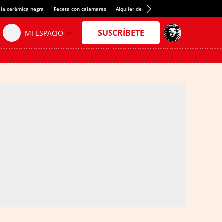
 la cerámica negra
Receta con calamares
Alquiler de habitaciones en España
Créd