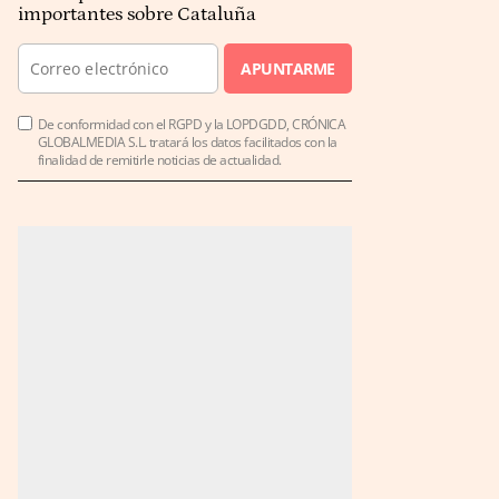
importantes sobre Cataluña
APUNTARME
De conformidad con el RGPD y la LOPDGDD, CRÓNICA
GLOBALMEDIA S.L. tratará los datos facilitados con la
finalidad de remitirle noticias de actualidad.