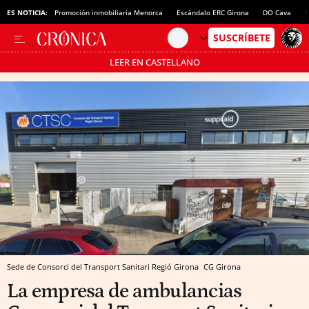
ES NOTICIA:
Promoción inmobiliaria Menorca
Escándalo ERC Girona
DO Cava
N
LEER EN CASTELLANO
Pásate al MODO AHORRO
Sede de Consorci del Transport Sanitari Regió Girona
CG
Girona
La empresa de ambulancias