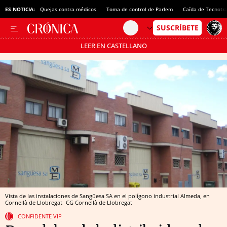
ES NOTICIA:
Quejas contra médicos
Toma de control de Parlem
Caída de Tecnotr
LEER EN CASTELLANO
Pásate al MODO AHORRO
Vista de las instalaciones de Sangüesa SA en el polígono industrial Almeda, en
Cornellà de Llobregat
CG
Cornellà de Llobregat
CONFIDENTE VIP