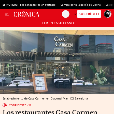
ES NOTICIA:
Los bandazos de AX Partners
Carrera por la alcaldía de Girona
La sec
LEER EN CASTELLANO
Pásate al MODO AHORRO
Establecimiento de Casa Carmen en Diagonal Mar
CG
Barcelona
CONFIDENTE VIP
Los restaurantes Casa Carmen