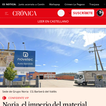
ES NOTICIA:
Junts acorrala a Comín
Wallapop
Crimen La Pegaso
Tracjusa
H
LEER EN CASTELLANO
Pásate al MODO AHORRO
Sede de Grupo Noria
CG
Barberà del Vallès
CONFIDENTE VIP
Noria, el imperio del material