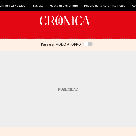
Crimen La Pegaso
Tracjusa
Habla el extranjero
Pueblo de la cerámica negra
Re
Pásate al MODO AHORRO