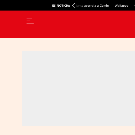
ES NOTICIA:
Junts acorrala a Comín
Wallapop