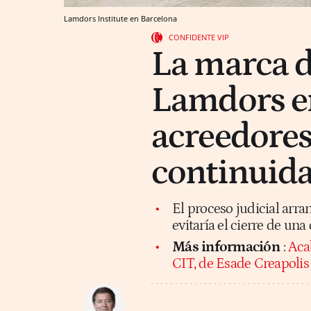
Lamdors Institute en Barcelona
CONFIDENTE VIP
La marca 
Lamdors en
acreedores
continuid
El proceso judicial arra
evitaría el cierre de un
Más información
:
Acab
CIT, de Esade Creapolis