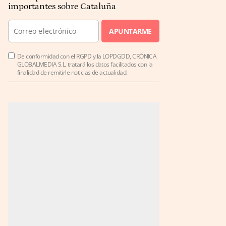
importantes sobre Cataluña
APUNTARME
De conformidad con el RGPD y la LOPDGDD, CRÓNICA
GLOBALMEDIA S.L. tratará los datos facilitados con la
finalidad de remitirle noticias de actualidad.