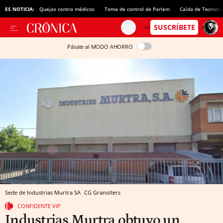
ES NOTICIA:
Quejas contra médicos
Toma de control de Parlem
Caída de Tecnotr
Pásate al MODO AHORRO
Sede de Industrias Murtra SA
CG
Granollers
CONFIDENTE VIP
Industrias Murtra obtuvo un