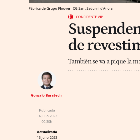
Fábrica de Grupo Floover
CG
Sant Sadurní d'Anoia
CONFIDENTE VIP
Suspenden
de revesti
También se va a pique la ma
Gonzalo Baratech
Publicada
14 julio 2023
00:30h
Actualizada
13 julio 2023