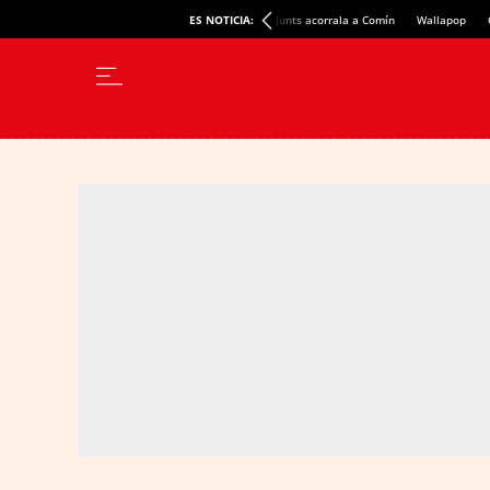
ES NOTICIA:
Junts acorrala a Comín
Wallapop