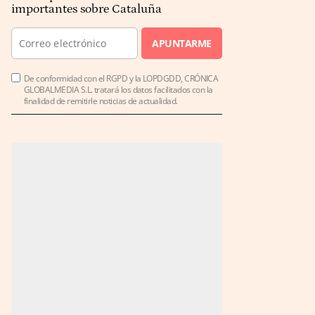
importantes sobre Cataluña
APUNTARME
De conformidad con el RGPD y la LOPDGDD, CRÓNICA
GLOBALMEDIA S.L. tratará los datos facilitados con la
finalidad de remitirle noticias de actualidad.