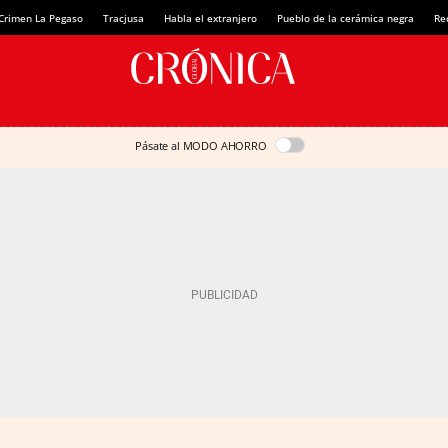
Crimen La Pegaso
Tracjusa
Habla el extranjero
Pueblo de la cerámica negra
Re
Pásate al MODO AHORRO