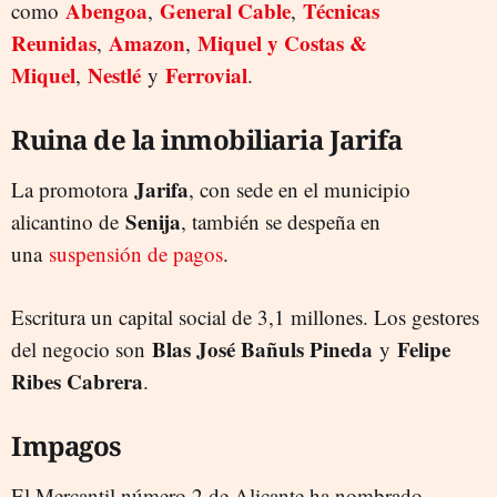
Abengoa
General Cable
Técnicas
como
,
,
Reunidas
Amazon
Miquel y Costas &
,
,
Miquel
Nestlé
Ferrovial
,
y
.
Ruina de la inmobiliaria Jarifa
Jarifa
La promotora
, con sede en el municipio
Senija
alicantino de
, también se despeña en
una
suspensión de pagos
.
Escritura un capital social de 3,1 millones. Los gestores
Blas José Bañuls Pineda
Felipe
del negocio son
y
Ribes Cabrera
.
Impagos
El Mercantil número 2 de Alicante ha nombrado