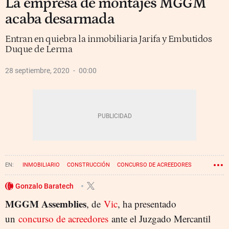
La empresa de montajes MGGM
acaba desarmada
Entran en quiebra la inmobiliaria Jarifa y Embutidos
Duque de Lerma
28 septiembre, 2020
00:00
INMOBILIARIO
CONSTRUCCIÓN
CONCURSO DE ACREEDORES
QUIEBRA
CÁRNICAS
Gonzalo Baratech
MGGM Assemblies
, de
Vic
, ha presentado
un
concurso de acreedores
ante el Juzgado Mercantil