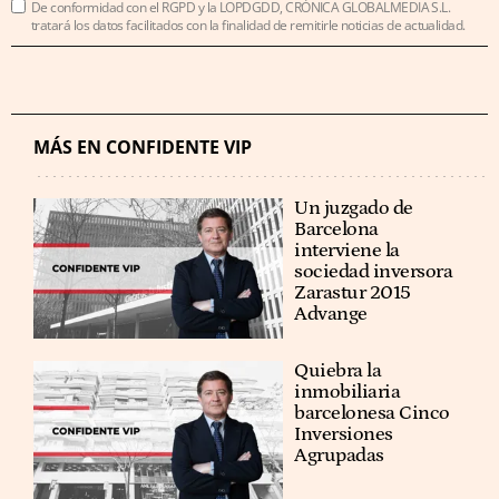
De conformidad con el RGPD y la LOPDGDD, CRÓNICA GLOBALMEDIA S.L.
tratará los datos facilitados con la finalidad de remitirle noticias de actualidad.
MÁS EN CONFIDENTE VIP
Un juzgado de
Barcelona
interviene la
sociedad inversora
Zarastur 2015
Advange
Quiebra la
inmobiliaria
barcelonesa Cinco
Inversiones
Agrupadas