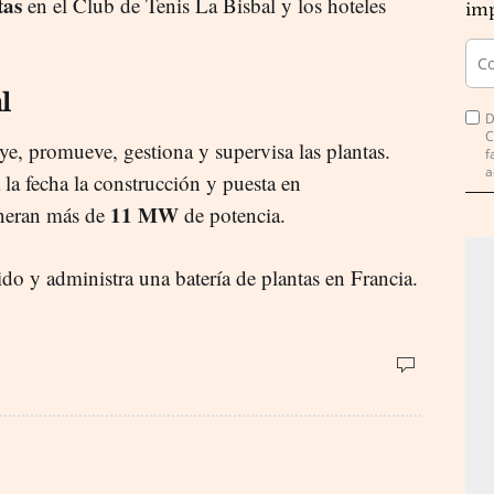
tas
en el Club de Tenis La Bisbal y los hoteles
imp
l
D
C
ye, promueve, gestiona y supervisa las plantas.
f
a
la fecha la construcción y puesta en
11 MW
eneran más de
de potencia.
ido y administra una batería de plantas en Francia.