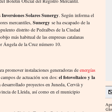
del Boletín Oficial del Registro Mercantil.
Inversiones Solares Sunergy
s
. Según informa el
Sunergy
dores mercantiles,
se ha escapado de la
pulento distrito de Pedralbes de la Ciudad
cobijo más habitual de las empresas catalanas
Sor Ángela de la Cruz número 10.
ara promover instalaciones generadoras de
energías
el fotovoltaico y la
us campos de actuación son dos:
a desarrollado proyectos en Juneda, Cervià y
vincia de Lleida, así como en el municipio
Apú
Glo