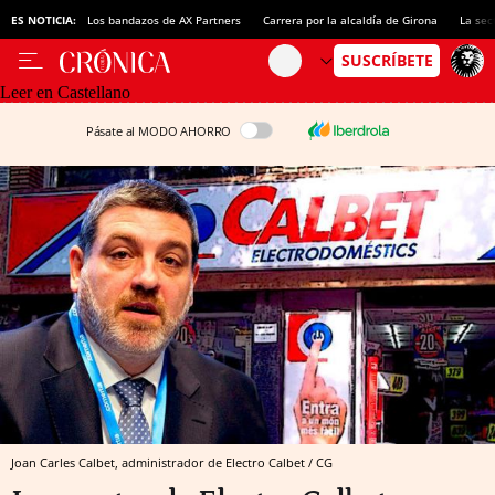
ES NOTICIA:
Los bandazos de AX Partners
Carrera por la alcaldía de Girona
La sec
Leer en Castellano
Pásate al MODO AHORRO
Joan Carles Calbet, administrador de Electro Calbet / CG