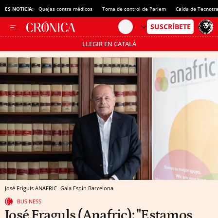
ES NOTICIA:
Quejas contra médicos
Toma de control de Parlem
Caída de Tecnotr
LLEGIR EN CATALÀ
Pásate al MODO AHORRO
José Friguls ANAFRIC
Gala Espín
Barcelona
BUSINESS
José Fraguls (Anafric): "Estamos