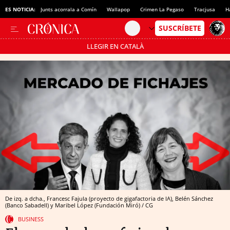
ES NOTICIA:
Junts acorrala a Comín
Wallapop
Crimen La Pegaso
Tracjusa
H
LLEGIR EN CATALÀ
Pásate al MODO AHORRO
De izq. a dcha., Francesc Fajula (proyecto de gigafactoria de IA), Belén Sánchez
(Banco Sabadell) y Maribel López (Fundación Miró) / CG
BUSINESS