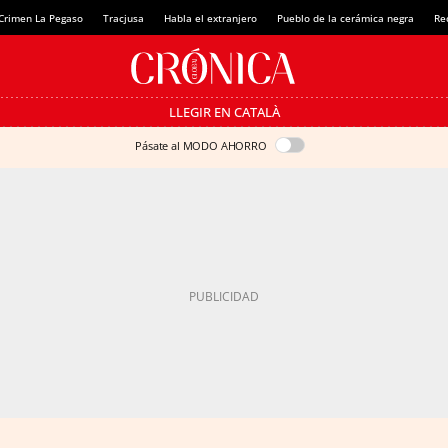
Crimen La Pegaso
Tracjusa
Habla el extranjero
Pueblo de la cerámica negra
Re
LLEGIR EN CATALÀ
Pásate al MODO AHORRO