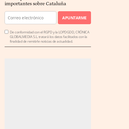
importantes sobre Cataluña
APUNTARME
De conformidad con el RGPD y la LOPDGDD, CRÓNICA
GLOBALMEDIA S.L. tratará los datos facilitados con la
finalidad de remitirle noticias de actualidad.