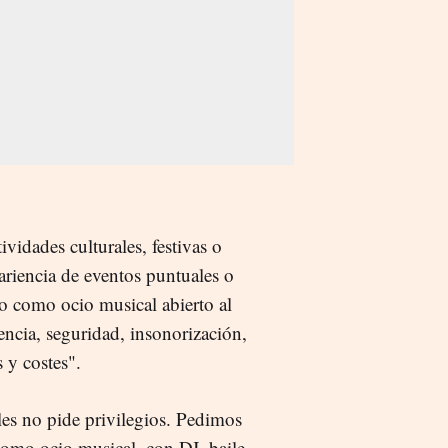
vidades culturales, festivas o
pariencia de eventos puntuales o
o como ocio musical abierto al
encia, seguridad, insonorización,
 y costes".
ales no pide privilegios. Pedimos
como ocio musical, con DJ, baile,