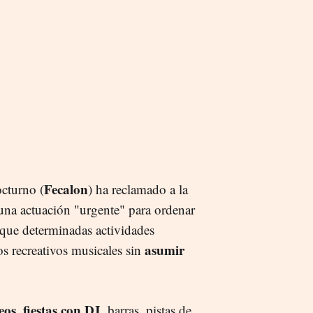
Fecalon
cturno (
) ha reclamado a la
 una actuación "urgente" para ordenar
 que determinadas actividades
asumir
os recreativos musicales sin
eos, fiestas con DJ
, barras, pistas de