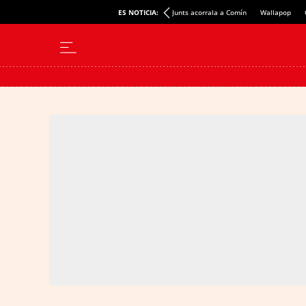
ES NOTICIA:
Junts acorrala a Comín
Wallapop