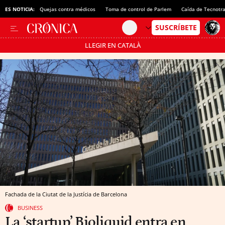
ES NOTICIA:
Quejas contra médicos
Toma de control de Parlem
Caída de Tecnotr
LLEGIR EN CATALÀ
Pásate al MODO AHORRO
Fachada de la Ciutat de la Justícia de Barcelona
BUSINESS
La ‘startup’ Bioliquid entra en