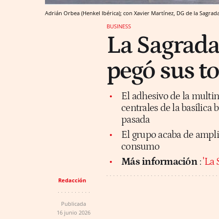
Adrián Orbea (Henkel Ibérica); con Xavier Martínez, DG de la Sagrada 
BUSINESS
La Sagrada
pegó sus to
El adhesivo de la multin
centrales de la basílica
pasada
El grupo acaba de amplia
consumo
Más información
:
'La
Redacción
Publicada
16 junio 2026