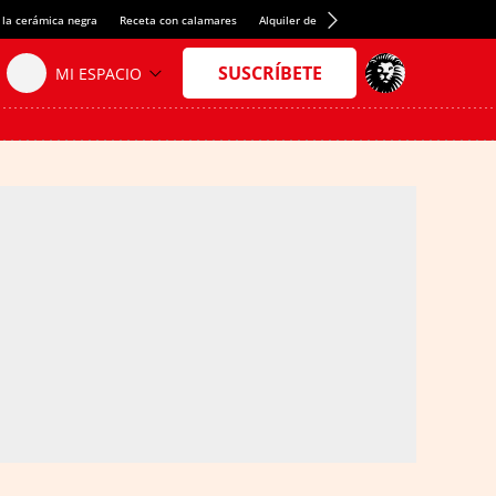
 la cerámica negra
Receta con calamares
Alquiler de habitaciones en España
Créd