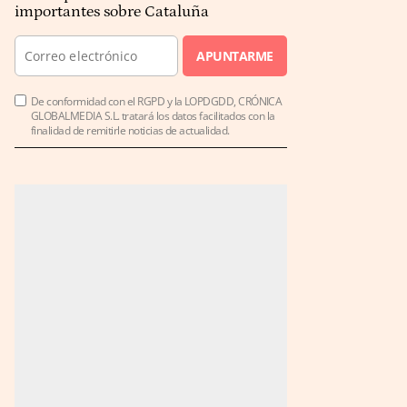
importantes sobre Cataluña
APUNTARME
De conformidad con el RGPD y la LOPDGDD, CRÓNICA
GLOBALMEDIA S.L. tratará los datos facilitados con la
finalidad de remitirle noticias de actualidad.