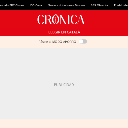
ándalo ERC Girona
DO Cava
Nuevas dotaciones Mossos
365 Obrador
Pueblo de
LLEGIR EN CATALÀ
Pásate al MODO AHORRO