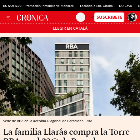
ES NOTICIA:
Promoción inmobiliaria Menorca
Escándalo ERC Girona
DO Cava
N
LLEGIR EN CATALÀ
Pásate al MODO AHORRO
Sede de RBA en la avenida Diagonal de Barcelona
RBA
La familia Llarás compra la Torre