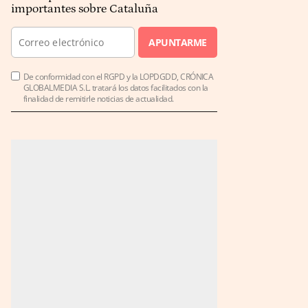
importantes sobre Cataluña
APUNTARME
De conformidad con el RGPD y la LOPDGDD, CRÓNICA
GLOBALMEDIA S.L. tratará los datos facilitados con la
finalidad de remitirle noticias de actualidad.