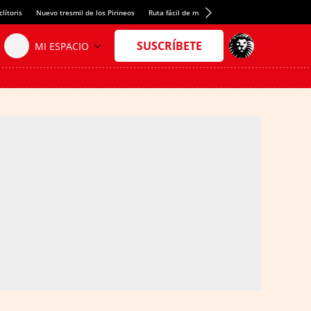
lítoris
Nuevo tresmil de los Pirineos
Ruta fácil de montaña
El arroz más meloso