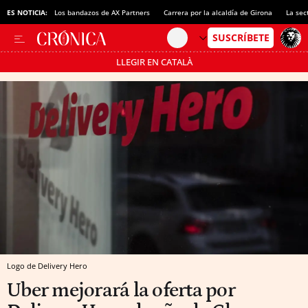
ES NOTICIA:
Los bandazos de AX Partners
Carrera por la alcaldía de Girona
La sec
LLEGIR EN CATALÀ
Pásate al MODO AHORRO
Logo de Delivery Hero
Uber mejorará la oferta por