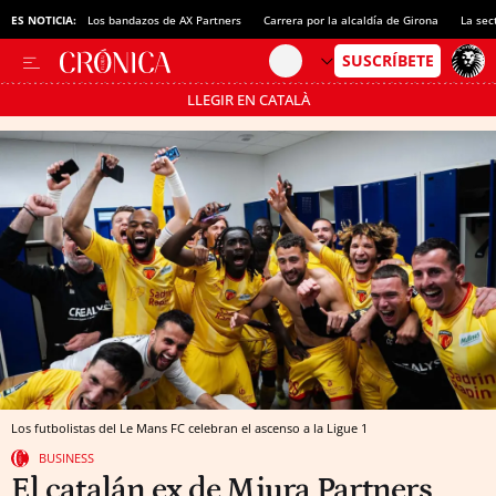
ES NOTICIA:
Los bandazos de AX Partners
Carrera por la alcaldía de Girona
La sec
LLEGIR EN CATALÀ
Pásate al MODO AHORRO
Los futbolistas del Le Mans FC celebran el ascenso a la Ligue 1
BUSINESS
El catalán ex de Miura Partners