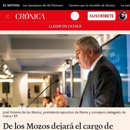
ES NOTICIA:
Los bandazos de AX Partners
Carrera por la alcaldía de Girona
La sec
LLEGIR EN CATALÀ
Pásate al MODO AHORRO
José Vicente de los Mozos, presidente ejecutivo de Ifema y consejero delegado de
Indra / EP
De los Mozos dejará el cargo de