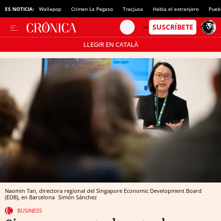
rala a Comín
ES NOTICIA:
Wallapop
Crimen La Pegaso
Tracjusa
Habla el extranjero
Pueb
LLEGIR EN CATALÀ
Pásate al MODO AHORRO
Naomin Tan, directora regional del Singapore Economic Development Board
(EDB), en Barcelona
Simón Sánchez
BUSINESS