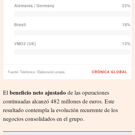
OIBDA
Alemania / Germany
3.205M
23%
Net Profit
Brasil
447M
18%
VMO2 (UK)
13%
Fuente: Telefónica / Elaboración propia
CRÓNICA GLOBAL
beneficio neto ajustado
El
de las operaciones
continuadas alcanzó 482 millones de euros. Este
resultado contempla la evolución recurrente de los
negocios consolidados en el grupo.