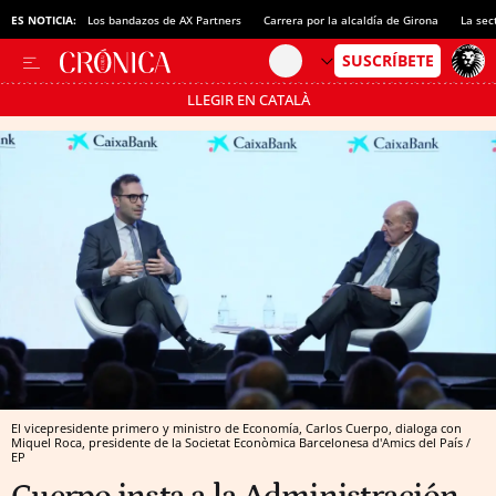
ES NOTICIA:
Los bandazos de AX Partners
Carrera por la alcaldía de Girona
La sec
LLEGIR EN CATALÀ
Pásate al MODO AHORRO
El vicepresidente primero y ministro de Economía, Carlos Cuerpo, dialoga con
Miquel Roca, presidente de la Societat Econòmica Barcelonesa d'Amics del País /
EP