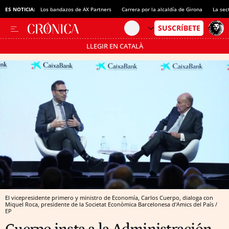
ES NOTICIA:
Los bandazos de AX Partners
Carrera por la alcaldía de Girona
La sec
LLEGIR EN CATALÀ
Pásate al MODO AHORRO
El vicepresidente primero y ministro de Economía, Carlos Cuerpo, dialoga con
Miquel Roca, presidente de la Societat Econòmica Barcelonesa d'Amics del País /
EP