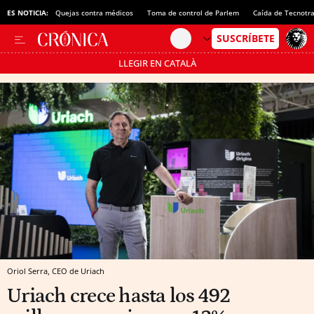
ES NOTICIA:
Quejas contra médicos
Toma de control de Parlem
Caída de Tecnotr
LLEGIR EN CATALÀ
Pásate al MODO AHORRO
Oriol Serra, CEO de Uriach
Uriach crece hasta los 492