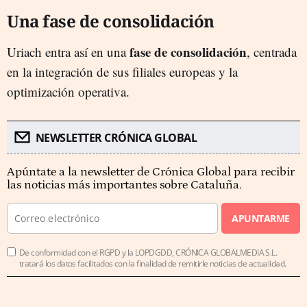
España
22%
Una fase de consolidación
La compañía consolida su salto internacional tras integrar con éxito las
compras en Alemania y Francia.
fase de consolidación
Uriach entra así en una
, centrada
Francia
18%
en la integración de sus filiales europeas y la
optimización operativa.
NEWSLETTER CRÓNICA GLOBAL
Apúntate a la newsletter de Crónica Global para recibir
las noticias más importantes sobre Cataluña.
APUNTARME
De conformidad con el RGPD y la LOPDGDD, CRÓNICA GLOBALMEDIA S.L.
tratará los datos facilitados con la finalidad de remitirle noticias de actualidad.