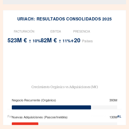
URIACH: RESULTADOS CONSOLIDADOS 2025
FACTURACIÓN
EBITDA
PRESENCIA
523M €
82M €
+20
↑ 10%
↑ 11%
Países
Crecimiento Orgánico vs Adquisiciones (M€)
Alemania (Líder)
Negocio Recurrente (Orgánico)
393M
28%
Fuente: Datos financieros Uriach 2024-2025
CRÓNICA GLOBAL
Italia
Nuevas Adquisiciones (Pascoe/Ineldéa)
130M
24%