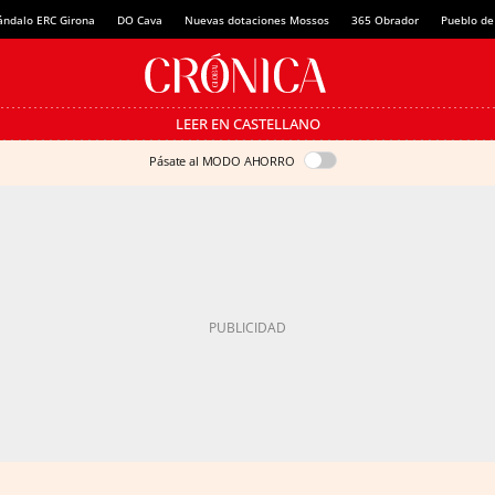
ándalo ERC Girona
DO Cava
Nuevas dotaciones Mossos
365 Obrador
Pueblo de
LEER EN CASTELLANO
Pásate al MODO AHORRO