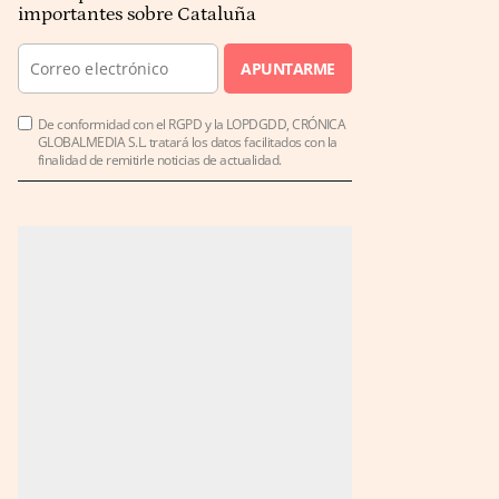
importantes sobre Cataluña
APUNTARME
De conformidad con el RGPD y la LOPDGDD, CRÓNICA
GLOBALMEDIA S.L. tratará los datos facilitados con la
finalidad de remitirle noticias de actualidad.