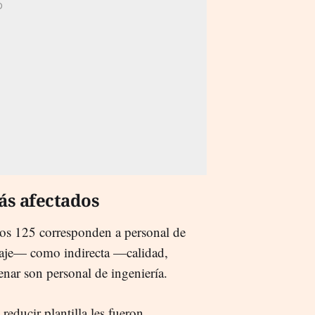
ás afectados
unos 125 corresponden a personal de
taje— como indirecta —calidad,
enar son personal de ingeniería.
educir plantilla les fueron