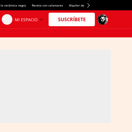
 la cerámica negra
Receta con calamares
Alquiler de habitaciones en España
Créd