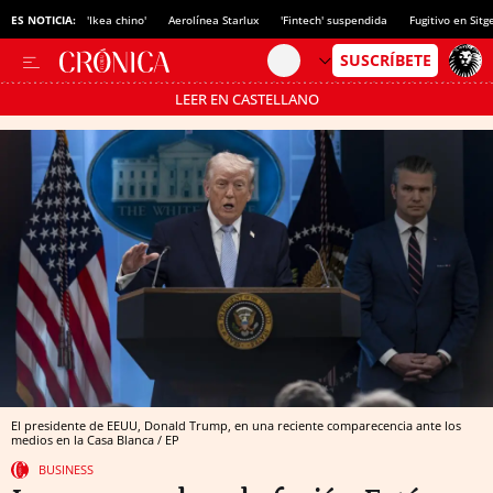
ES NOTICIA:
'Ikea chino'
Aerolínea Starlux
'Fintech' suspendida
Fugitivo en Sitg
LEER EN CASTELLANO
Pásate al MODO AHORRO
El presidente de EEUU, Donald Trump, en una reciente comparecencia ante los
medios en la Casa Blanca / EP
BUSINESS