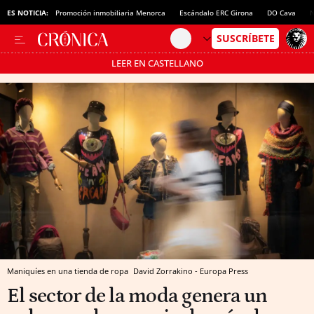
ES NOTICIA:
Promoción inmobiliaria Menorca
Escándalo ERC Girona
DO Cava
N
LEER EN CASTELLANO
Pásate al MODO AHORRO
Maniquíes en una tienda de ropa
David Zorrakino - Europa Press
El sector de la moda genera un