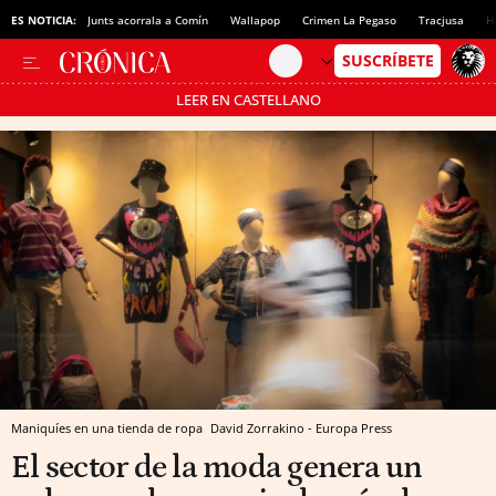
ES NOTICIA:
Junts acorrala a Comín
Wallapop
Crimen La Pegaso
Tracjusa
H
LEER EN CASTELLANO
Pásate al MODO AHORRO
Maniquíes en una tienda de ropa
David Zorrakino - Europa Press
El sector de la moda genera un