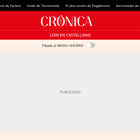
rol de Parlem
Caída de Tecnotramit
El plan oculto de Puigdemont
Succionador de c
LEER EN CASTELLANO
Pásate al MODO AHORRO