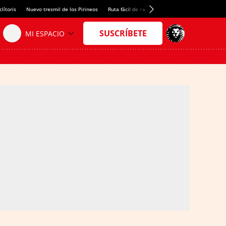
lítoris
Nuevo tresmil de los Pirineos
Ruta fácil de montaña
El arroz más meloso