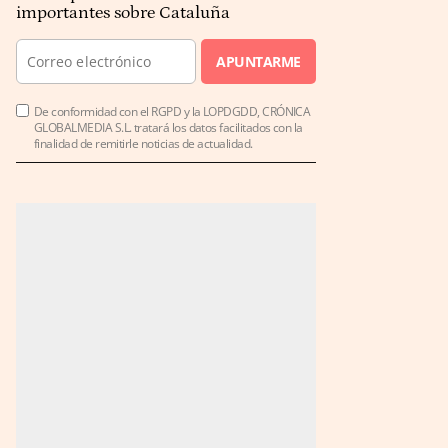
importantes sobre Cataluña
APUNTARME
De conformidad con el RGPD y la LOPDGDD, CRÓNICA
GLOBALMEDIA S.L. tratará los datos facilitados con la
finalidad de remitirle noticias de actualidad.