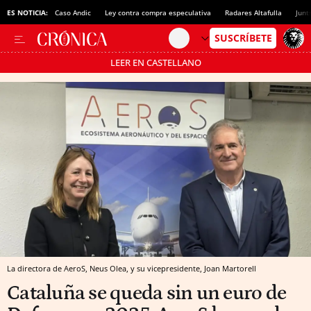
ES NOTICIA:
Caso Andic
Ley contra compra especulativa
Radares Altafulla
Junt
LEER EN CASTELLANO
Pásate al MODO AHORRO
La directora de AeroS, Neus Olea, y su vicepresidente, Joan Martorell
Cataluña se queda sin un euro de