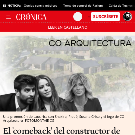
ES NOTICIA:
Quejas contra médicos
Toma de control de Parlem
Caída de Tecnotr
LEER EN CASTELLANO
Pásate al MODO AHORRO
Una promoción de Laucirica con Shakira, Piqué, Susana Griso y el logo de CO
Arquitectura
FOTOMONTAJE CG
El 'comeback' del constructor de