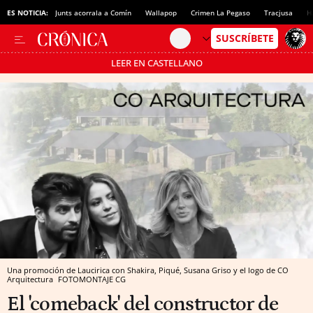
ES NOTICIA:
Junts acorrala a Comín
Wallapop
Crimen La Pegaso
Tracjusa
H
LEER EN CASTELLANO
Pásate al MODO AHORRO
Una promoción de Laucirica con Shakira, Piqué, Susana Griso y el logo de CO
Arquitectura
FOTOMONTAJE CG
El 'comeback' del constructor de