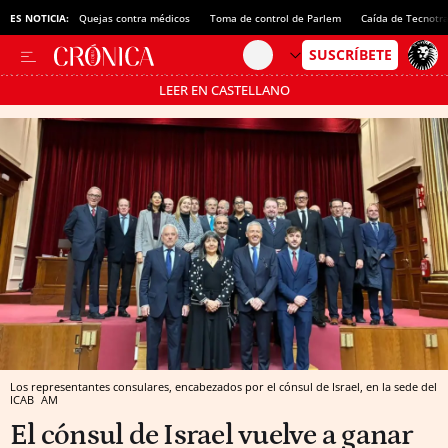
ES NOTICIA:
Quejas contra médicos
Toma de control de Parlem
Caída de Tecnotr
LEER EN CASTELLANO
Pásate al MODO AHORRO
Los representantes consulares, encabezados por el cónsul de Israel, en la sede del
ICAB
AM
El cónsul de Israel vuelve a ganar