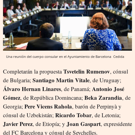
Una reunión del cuerpo consular en el Ayuntamiento de Barcelona
Cedida
Tsvetelin Rumenov
Completarán la propuesta
, cónsul
Santiago Martin Vitale
de Bulgaria;
, de Uruguay;
Ál
varo
Hernan Linares
Antonio José
, de Panamá;
Gómez
Beka Zarandia
, de República Domincana;
, de
Pere Vicens Rahola
Georgia;
, barón de Perpinyà y
Ricardo Tobar
cónsul de Uzbekistán;
, de Letonia;
Javier Perez
Joan Gaspart
, de Etiopía; y
, expresidente
del FC Barcelona y cónsul de Seychelles.