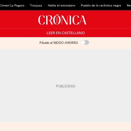
Crimen La Pegaso
Tracjusa
Habla el extranjero
Pueblo de la cerámica negra
Re
LEER EN CASTELLANO
Pásate al MODO AHORRO