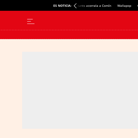
ES NOTICIA:
Junts acorrala a Comín
Wallapop