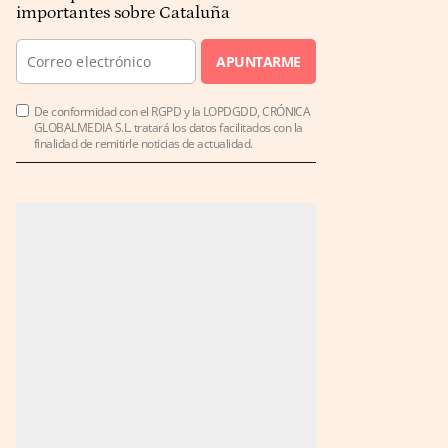
importantes sobre Cataluña
APUNTARME
De conformidad con el RGPD y la LOPDGDD, CRÓNICA
GLOBALMEDIA S.L. tratará los datos facilitados con la
finalidad de remitirle noticias de actualidad.