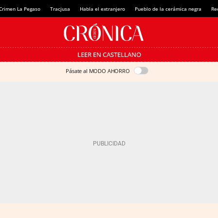
Crimen La Pegaso
Tracjusa
Habla el extranjero
Pueblo de la cerámica negra
Re
LEER EN CASTELLANO
Pásate al MODO AHORRO