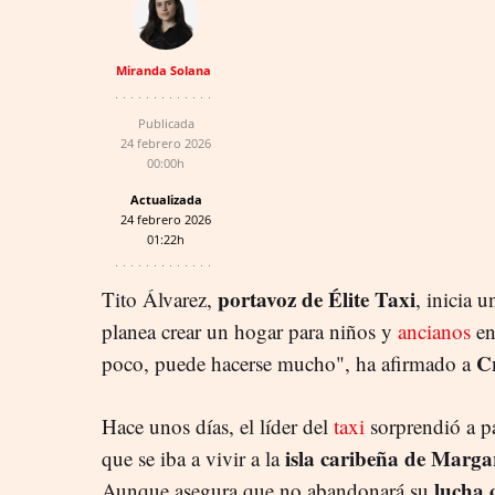
Miranda Solana
Publicada
24 febrero 2026
00:00h
Actualizada
24 febrero 2026
01:22h
portavoz de Élite Taxi
Tito Álvarez,
, inicia 
planea crear un hogar para niños y
ancianos
en
C
poco, puede hacerse mucho", ha afirmado a
Hace unos días, el líder del
taxi
sorprendió a pa
isla caribeña de Marga
que se iba a vivir a la
lucha 
Aunque asegura que no abandonará su