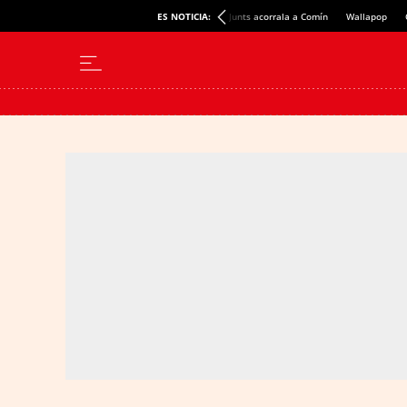
ES NOTICIA:
Junts acorrala a Comín
Wallapop