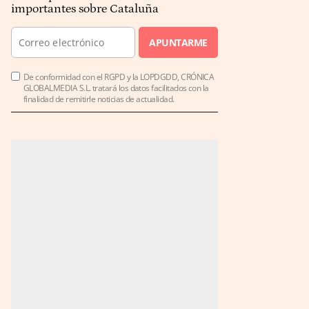
importantes sobre Cataluña
APUNTARME
De conformidad con el RGPD y la LOPDGDD, CRÓNICA
GLOBALMEDIA S.L. tratará los datos facilitados con la
finalidad de remitirle noticias de actualidad.