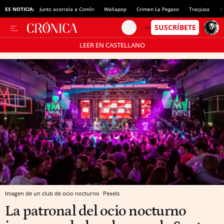
ES NOTICIA:
Junts acorrala a Comín
Wallapop
Crimen La Pegaso
Tracjusa
H
LEER EN CASTELLANO
Pásate al MODO AHORRO
Imagen de un club de ocio nocturno
Pexels
La patronal del ocio nocturno